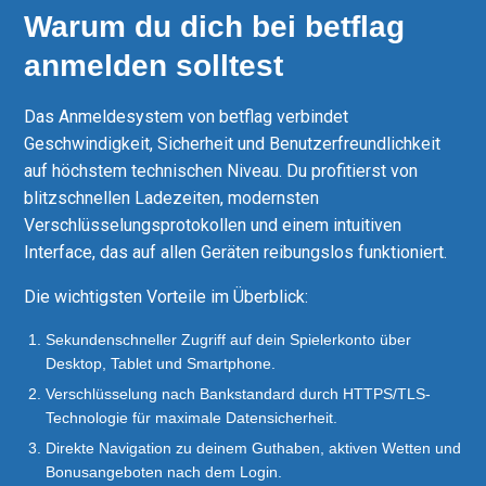
Warum du dich bei betflag
anmelden solltest
Das Anmeldesystem von betflag verbindet
Geschwindigkeit, Sicherheit und Benutzerfreundlichkeit
auf höchstem technischen Niveau. Du profitierst von
blitzschnellen Ladezeiten, modernsten
Verschlüsselungsprotokollen und einem intuitiven
Interface, das auf allen Geräten reibungslos funktioniert.
Die wichtigsten Vorteile im Überblick:
Sekundenschneller Zugriff auf dein Spielerkonto über
Desktop, Tablet und Smartphone.
Verschlüsselung nach Bankstandard durch HTTPS/TLS-
Technologie für maximale Datensicherheit.
Direkte Navigation zu deinem Guthaben, aktiven Wetten und
Bonusangeboten nach dem Login.