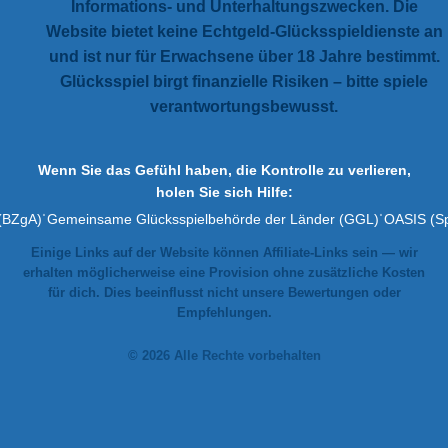
Informations- und Unterhaltungszwecken. Die
Website bietet keine Echtgeld-Glücksspieldienste an
und ist nur für Erwachsene über 18 Jahre bestimmt.
Glücksspiel birgt finanzielle Risiken – bitte spiele
verantwortungsbewusst.
Wenn Sie das Gefühl haben, die Kontrolle zu verlieren,
holen Sie sich Hilfe:
·
·
 (BZgA)
Gemeinsame Glücksspielbehörde der Länder (GGL)
OASIS (Sp
Einige Links auf der Website können Affiliate-Links sein — wir
erhalten möglicherweise eine Provision ohne zusätzliche Kosten
für dich. Dies beeinflusst nicht unsere Bewertungen oder
Empfehlungen.
© 2026 Alle Rechte vorbehalten