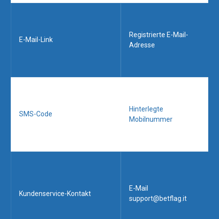
Registrierte E-Mail-
E-Mail-Link
Adresse
Hinterlegte
SMS-Code
Mobilnummer
E-Mail
Kundenservice-Kontakt
support@betflag.it