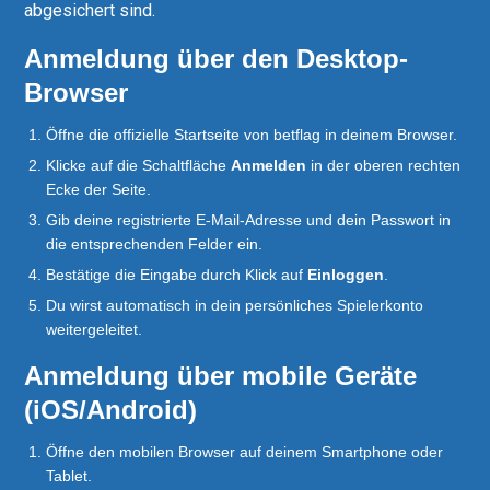
abgesichert sind.
Anmeldung über den Desktop-
Browser
Öffne die offizielle Startseite von betflag in deinem Browser.
Klicke auf die Schaltfläche
Anmelden
in der oberen rechten
Ecke der Seite.
Gib deine registrierte E-Mail-Adresse und dein Passwort in
die entsprechenden Felder ein.
Bestätige die Eingabe durch Klick auf
Einloggen
.
Du wirst automatisch in dein persönliches Spielerkonto
weitergeleitet.
Anmeldung über mobile Geräte
(iOS/Android)
Öffne den mobilen Browser auf deinem Smartphone oder
Tablet.