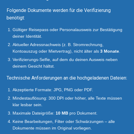
Folgende Dokumente werden für die Verifizierung
benötigt:
Gültiger Reisepass oder Personalausweis zur Bestätigung
deiner Identität.
Aktueller Adressnachweis (z. B. Stromrechnung,
Kontoauszug oder Mietvertrag), nicht älter als
3 Monate
.
Verifizierungs-Selfie, auf dem du deinen Ausweis neben
deinem Gesicht hältst.
Technische Anforderungen an die hochgeladenen Dateien:
Akzeptierte Formate: JPG, PNG oder PDF.
Mindestauflösung: 300 DPI oder höher, alle Texte müssen
klar lesbar sein.
Maximale Dateigröße:
10 MB
pro Dokument.
Keine Bearbeitungen, Filter oder Schwärzungen – alle
Dokumente müssen im Original vorliegen.